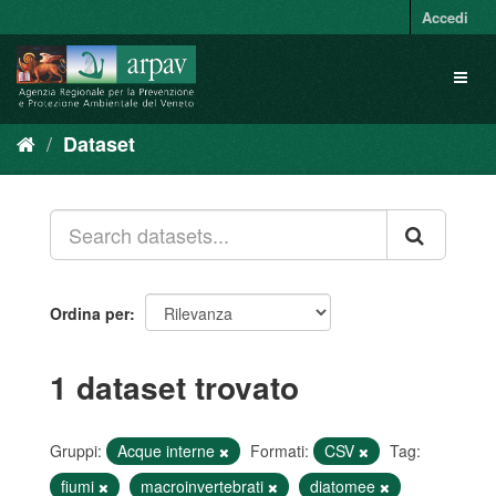
Salta
Accedi
al
contenuto
Toggl
naviga
Dataset
Ordina per
1 dataset trovato
Gruppi:
Acque interne
Formati:
CSV
Tag:
fiumi
macroinvertebrati
diatomee