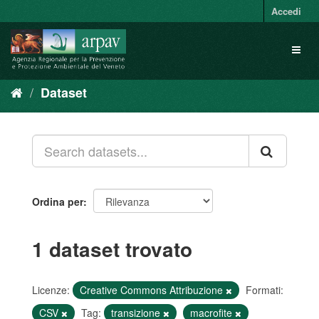
Salta
Accedi
al
contenuto
Toggl
naviga
Dataset
Ordina per
1 dataset trovato
Licenze:
Creative Commons Attribuzione
Formati:
CSV
Tag:
transizione
macrofite