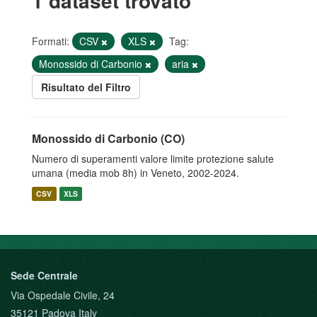
1 dataset trovato
Formati:
CSV
XLS
Tag:
Monossido di Carbonio
aria
Risultato del Filtro
Monossido di Carbonio (CO)
Numero di superamenti valore limite protezione salute
umana (media mob 8h) in Veneto, 2002-2024.
CSV
XLS
Sede Centrale
Via Ospedale Civile, 24
35121 Padova Italy