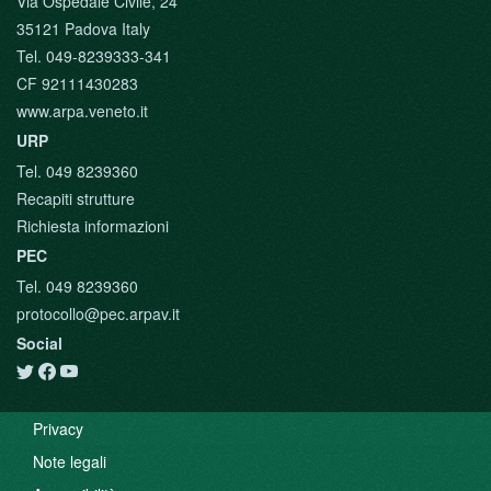
Via Ospedale Civile, 24
35121 Padova Italy
Tel. 049-8239333-341
CF 92111430283
www.arpa.veneto.it
URP
Tel. 049 8239360
Recapiti strutture
Richiesta informazioni
PEC
Tel. 049 8239360
protocollo@pec.arpav.it
Social
Privacy
Note legali