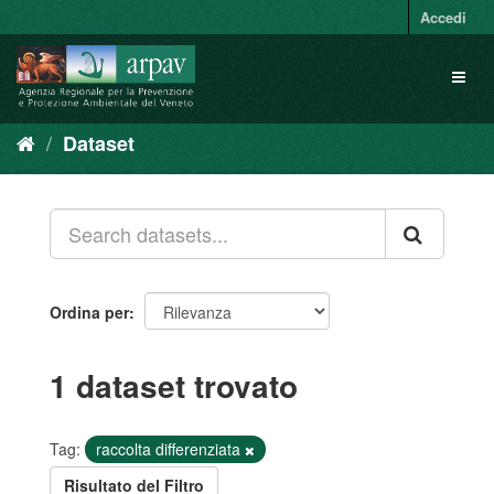
Salta
Accedi
al
contenuto
Toggl
naviga
Dataset
Ordina per
1 dataset trovato
Tag:
raccolta differenziata
Risultato del Filtro