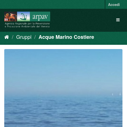
Salta
Accedi
al
contenuto
Toggl
naviga
Gruppi
Acque Marino Costiere