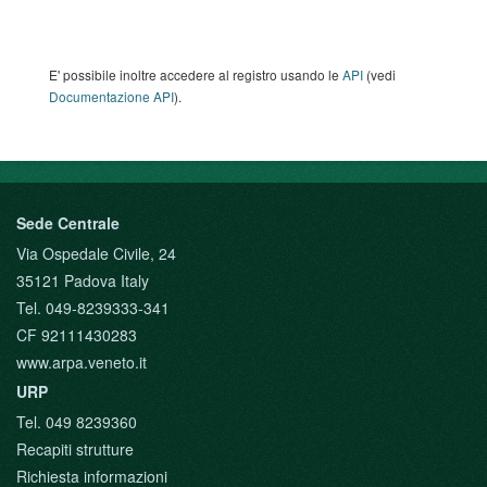
E' possibile inoltre accedere al registro usando le
API
(vedi
Documentazione API
).
Sede Centrale
Via Ospedale Civile, 24
35121 Padova Italy
Tel. 049-8239333-341
CF 92111430283
www.arpa.veneto.it
URP
Tel. 049 8239360
Recapiti strutture
Richiesta informazioni