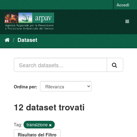
Salta
Accedi
al
contenuto
Toggl
naviga
Dataset
Ordina per
12 dataset trovati
Tag:
transizione
Risultato del Filtro