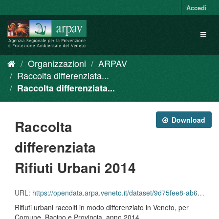
Salta
Accedi
al
contenuto
Toggl
naviga
Organizzazioni
ARPAV
Raccolta differenziata...
Raccolta differenziata...
Download
Raccolta
differenziata
Rifiuti Urbani 2014
URL:
https://opendata.arpa.veneto.it/dataset/9d75fee8-ab6f-4cee-bb7e-dd5d0e63d158/resource/346075c0-54b7-4d3d-9482-e72b5b02f87c/download/raccolta_differenziata_anno_2014.csv
Rifiuti urbani raccolti in modo differenziato in Veneto, per
Comune, Bacino e Provincia, anno 2014