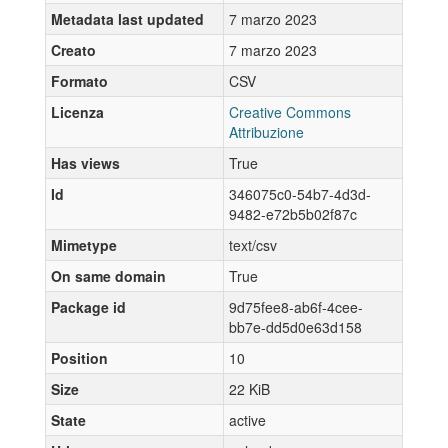
Metadata last updated
7 marzo 2023
Creato
7 marzo 2023
Formato
CSV
Licenza
Creative Commons
Attribuzione
Has views
True
Id
346075c0-54b7-4d3d-
9482-e72b5b02f87c
Mimetype
text/csv
On same domain
True
Package id
9d75fee8-ab6f-4cee-
bb7e-dd5d0e63d158
Position
10
Size
22 KiB
State
active