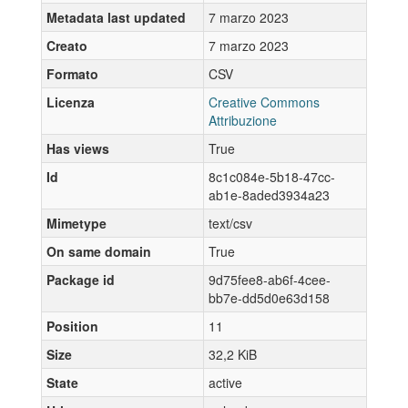
Metadata last updated
7 marzo 2023
Creato
7 marzo 2023
Formato
CSV
Licenza
Creative Commons
Attribuzione
Has views
True
Id
8c1c084e-5b18-47cc-
ab1e-8aded3934a23
Mimetype
text/csv
On same domain
True
Package id
9d75fee8-ab6f-4cee-
bb7e-dd5d0e63d158
Position
11
Size
32,2 KiB
State
active