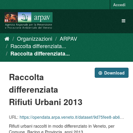
Salta
Accedi
al
contenuto
Toggl
naviga
Organizzazioni
ARPAV
Raccolta differenziata...
Raccolta differenziata...
Download
Raccolta
differenziata
Rifiuti Urbani 2013
URL:
https://opendata.arpa.veneto.it/dataset/9d75fee8-ab6f-4cee-bb7e-dd5d0e63d158/resource/8c1c084e-5b18-47cc-ab1e-8aded3934a23/download/percentuale_raccolta_differ_per_comune_2013.csv
Rifiuti urbani raccolti in modo differenziato in Veneto, per
Comune, Bacino e Provincia, anni 2013