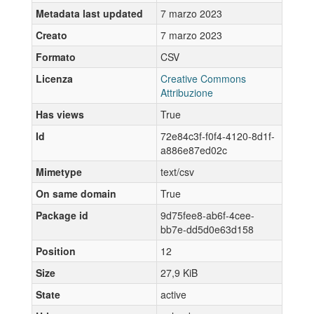
Metadata last updated
7 marzo 2023
Creato
7 marzo 2023
Formato
CSV
Licenza
Creative Commons
Attribuzione
Has views
True
Id
72e84c3f-f0f4-4120-8d1f-
a886e87ed02c
Mimetype
text/csv
On same domain
True
Package id
9d75fee8-ab6f-4cee-
bb7e-dd5d0e63d158
Position
12
Size
27,9 KiB
State
active