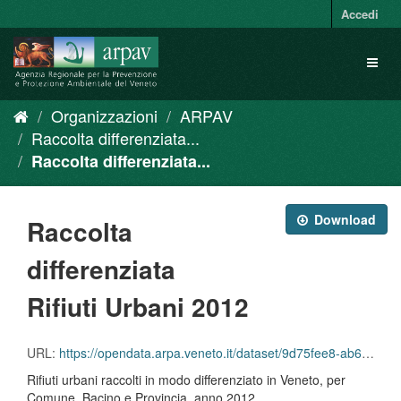
Salta
Accedi
al
contenuto
Toggl
naviga
Organizzazioni
ARPAV
Raccolta differenziata...
Raccolta differenziata...
Download
Raccolta
differenziata
Rifiuti Urbani 2012
URL:
https://opendata.arpa.veneto.it/dataset/9d75fee8-ab6f-4cee-bb7e-dd5d0e63d158/resource/72e84c3f-f0f4-4120-8d1f-a886e87ed02c/download/percentuale_raccolta_differ_per_comuni_2012.csv
Rifiuti urbani raccolti in modo differenziato in Veneto, per
Comune, Bacino e Provincia, anno 2012