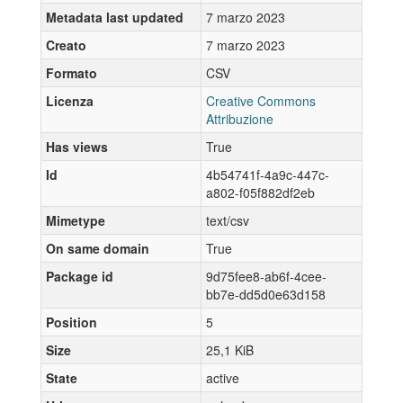
Metadata last updated
7 marzo 2023
Creato
7 marzo 2023
Formato
CSV
Licenza
Creative Commons
Attribuzione
Has views
True
Id
4b54741f-4a9c-447c-
a802-f05f882df2eb
Mimetype
text/csv
On same domain
True
Package id
9d75fee8-ab6f-4cee-
bb7e-dd5d0e63d158
Position
5
Size
25,1 KiB
State
active