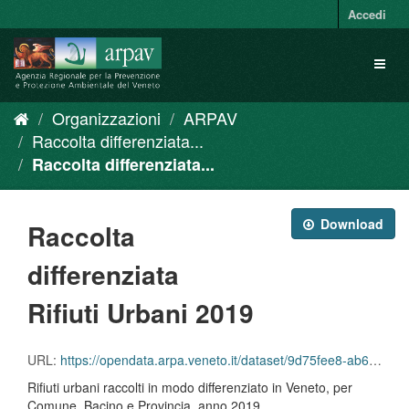
Salta
Accedi
al
contenuto
Toggl
naviga
Organizzazioni
ARPAV
Raccolta differenziata...
Raccolta differenziata...
Download
Raccolta
differenziata
Rifiuti Urbani 2019
URL:
https://opendata.arpa.veneto.it/dataset/9d75fee8-ab6f-4cee-bb7e-dd5d0e63d158/resource/4b54741f-4a9c-447c-a802-f05f882df2eb/download/ru_raccolta_differenziata_per_comune_2019.csv
Rifiuti urbani raccolti in modo differenziato in Veneto, per
Comune, Bacino e Provincia, anno 2019