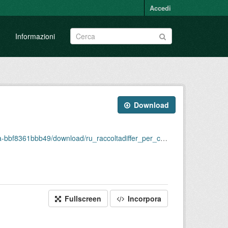
Accedi
Informazioni
Download
/download/ru_raccoltadiffer_per_comune_2004_2024.xls
Fullscreen
Incorpora