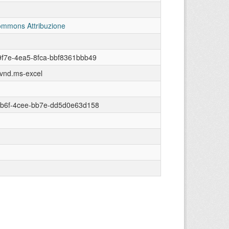
ommons Attribuzione
f7e-4ea5-8fca-bbf8361bbb49
/vnd.ms-excel
ab6f-4cee-bb7e-dd5d0e63d158