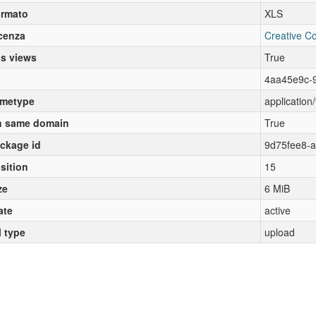
rmato
XLS
cenza
Creative C
s views
True
4aa45e9c-9
metype
application
 same domain
True
ckage id
9d75fee8-
sition
15
ze
6 MiB
ate
active
l type
upload