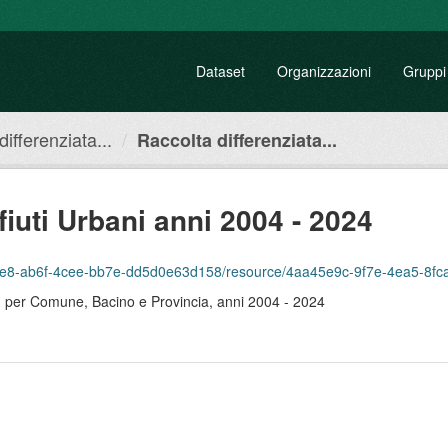
Dataset
Organizzazioni
Gruppi
ifferenziata...
Raccolta differenziata...
fiuti Urbani anni 2004 - 2024
-ab6f-4cee-bb7e-dd5d0e63d158/resource/4aa45e9c-9f7e-4ea5-8fca-bbf8361bbb49
eto, per Comune, Bacino e Provincia, anni 2004 - 2024