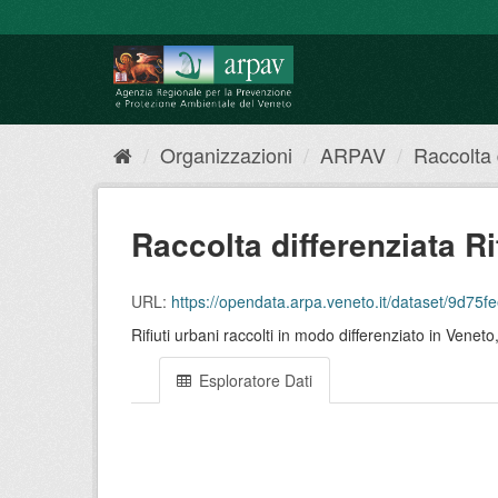
Salta
al
contenuto
Organizzazioni
ARPAV
Raccolta d
Raccolta differenziata Ri
URL:
https://opendata.arpa.veneto.it/dataset/9d75fee8
Rifiuti urbani raccolti in modo differenziato in Ven
Esploratore Dati