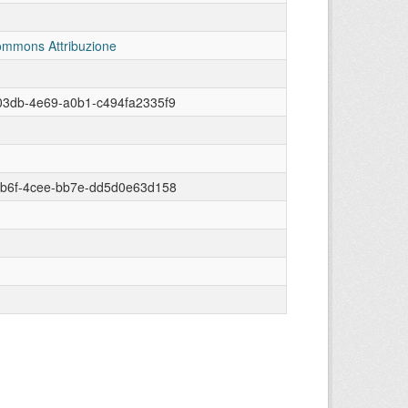
ommons Attribuzione
03db-4e69-a0b1-c494fa2335f9
ab6f-4cee-bb7e-dd5d0e63d158