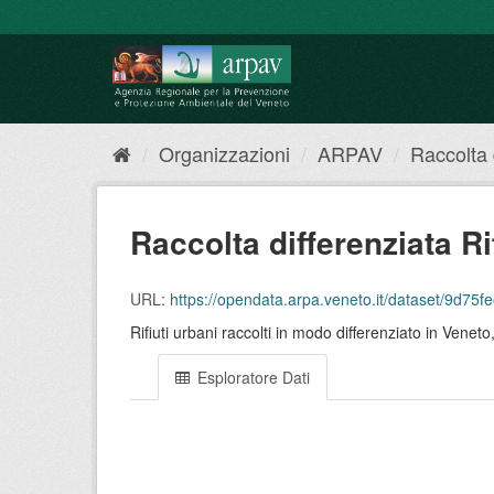
Salta
al
contenuto
Organizzazioni
ARPAV
Raccolta d
Raccolta differenziata Ri
URL:
https://opendata.arpa.veneto.it/dataset/9d75fee8-ab6
Rifiuti urbani raccolti in modo differenziato in Vene
Esploratore Dati