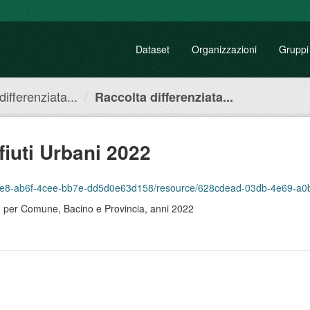
Dataset
Organizzazioni
Gruppi
ifferenziata...
Raccolta differenziata...
fiuti Urbani 2022
f-4cee-bb7e-dd5d0e63d158/resource/628cdead-03db-4e69-a0b1-c494fa2335f9/download/
to, per Comune, Bacino e Provincia, anni 2022