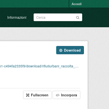
Accedi
Informazioni
Download
rifiutiurbani_raccolta_differenziata_per_comune_2022.csv
Fullscreen
Incorpora