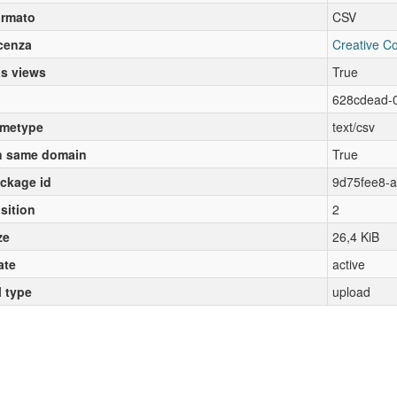
rmato
CSV
cenza
Creative C
s views
True
628cdead-
metype
text/csv
 same domain
True
ckage id
9d75fee8-
sition
2
ze
26,4 KiB
ate
active
l type
upload