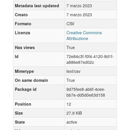
Metadata last updated
7 marzo 2023
Creato
7 marzo 2023
Formato
CSV
Licenza
Creative Commons
Attribuzione
Has views
True
Id
72e84c3f-f0f4-4120-8d1f-
a886e87ed02c
Mimetype
text/csv
On same domain
True
Package id
9d75fee8-ab6f-4cee-
bb7e-dd5d0e63d158
Position
12
Size
27,9 KiB
State
active