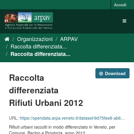
Salta
Accedi
al
contenuto
Toggl
naviga
Organizzazioni
ARPAV
Raccolta differenziata...
Raccolta differenziata...
Download
Raccolta
differenziata
Rifiuti Urbani 2012
URL:
https://opendata.arpa.veneto.it/dataset/9d75fee8-ab6f-4cee-bb7e-dd5d0e63d158/resource/72e84c3f-f0f4-4120-8d1f-a886e87ed02c/download/percentuale_raccolta_differ_per_comuni_2012.csv
Rifiuti urbani raccolti in modo differenziato in Veneto, per
Comune, Bacino e Provincia, anno 2012